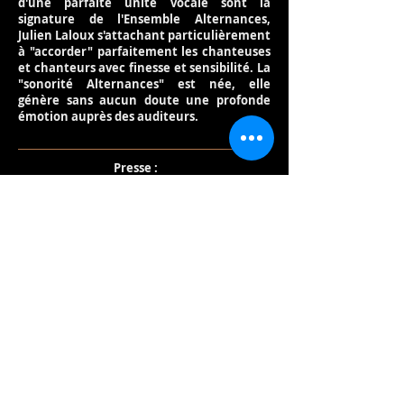
d'une parfaite unité vocale sont la
signature de l'Ensemble Alternances,
Julien Laloux s'attachant particulièrement
à "accorder" parfaitement les chanteuses
et chanteurs avec finesse et sensibilité. La
"sonorité Alternances" est née, elle
génère sans aucun doute une profonde
émotion auprès des auditeurs.
Presse :
Reportage VAL TV
FA Vallée de Joux - critique
Le Quotidien Jurassien - critique
Cantorama Jaun
A voir :