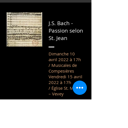
J.S. Bach -
Passion selon
St. Jean
Dimanche 10
avril 2022 à 17h
/
Musicales de
Compesières
Vendredi 15 avril
2022 à 17h
/
Église St. Martin
– Vevey