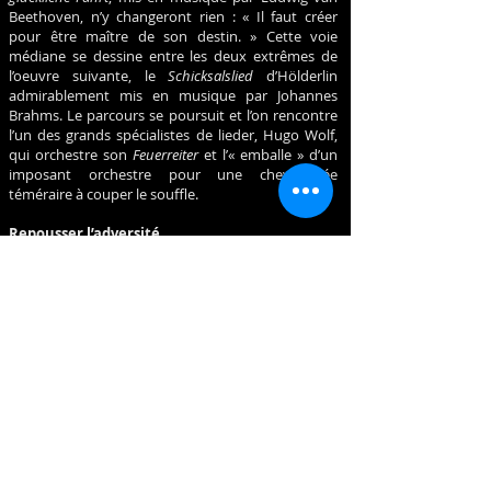
Beethoven, n’y changeront rien : « Il faut créer
pour être maître de son destin. » Cette voie
médiane se dessine entre les deux extrêmes de
l’oeuvre suivante, le
Schicksalslied
d’Hölderlin
admirablement mis en musique par Johannes
Brahms. Le parcours se poursuit et l’on rencontre
l’un des grands spécialistes de lieder, Hugo Wolf,
qui orchestre son
Feuerreiter
et l’« emballe » d’un
imposant orchestre pour une chevauchée
téméraire à couper le souffle.
Repousser l’adversité
A peine remis de ses émotions fortes, le public
plongera dans l’univers d
’Olav Trygvason
, un opéra
inachevé d’Edvard Grieg. Comme dans l’oeuvre
précédente, il faut repousser l’adversité,
personnifiée, cette fois-ci, par Olav qui tente
d’imposer le christianisme aux dépens des
divinités norvégiennes. L’extrait choisi met en
scène le peuple en proie aux doutes qui, durant
une cérémonie de trois jours, s’en remet à ses
dieux par l’entremise de la voyante et du grand
prêtre.