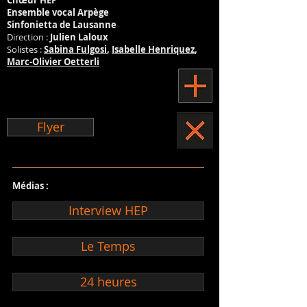
Chœur HEP
Ensemble vocal Arpège
Sinfonietta de Lausanne
Direction :
Julien Laloux
Solistes :
Sabina Fulgosi
,
Isabelle Henriquez
,
Marc-Olivier Oetterli
Flyer
Médias :
Interview HEP
Le Temps
24 heures