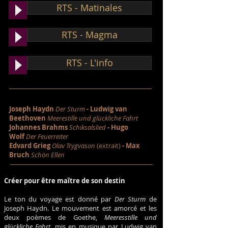
RTS - Matinales
RTS - Magma
RTS - L'info
Joseph Haydn
Der Sturm
- Ludwig van
Beethoven
Meerestille und glückliche Fahrt
Johannes Brahms
Schiksalslied
- Hugo
Wolf
Der Feuerreiter
Edvard Grieg
Olav Trygvason
(extrait)
-
Max
Bruch
Schön Ellen
Créer pour être maître de son destin
Le ton du voyage est donné par
Der Sturm
de
Joseph Haydn. Le mouvement est amorcé et les
deux poèmes de Goethe,
Meeresstille und
glückliche Fahrt
, mis en musique par Ludwig van