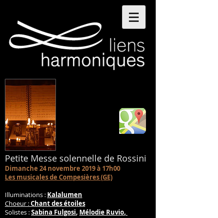
Petite Messe solennelle de Rossini
Dimanche 24 novembre 2019 à 17h00
Les musicales de Compesières (GE)
Illuminations :
Kalalumen
Choeur :
Chant des étoiles
Solistes :
Sabina Fulgosi
,
Mélodie Ruvio
,