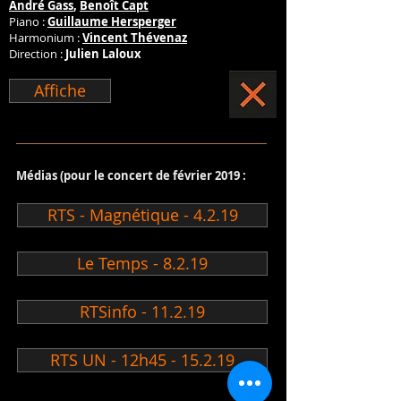
André Gass
,
Benoît Capt
Piano :
Guillaume Hersperger
Harmonium :
Vincent Thévenaz
Direction :
Julien Laloux
Affiche
Médias (pour le concert de février 2019 :
RTS - Magnétique - 4.2.19
Le Temps - 8.2.19
RTSinfo - 11.2.19
RTS UN - 12h45 - 15.2.19