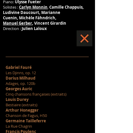
Piano:
Ulysse Fueter
Solistes :
Carlyn Monnin
,
Camille Chappuis,
Ludivine Daucourt, Marianne
Cuenin,
Michèle Fähndrich,
Manuel Gerber
, Vincent Girardin
Direction :
Julien Laloux
Gabriel Fauré
Les Djinns, op. 12
Darius Milhaud
Adages, op. 120b
Georges Auric
Cinq chansons françaises (extraits)
Louis Durey
Bestiaire (extraits)
Arthur Honegger
Chanson de Fagus, H50
Germaine Tailleferre
La Rue Chagrin
Francis Poulenc