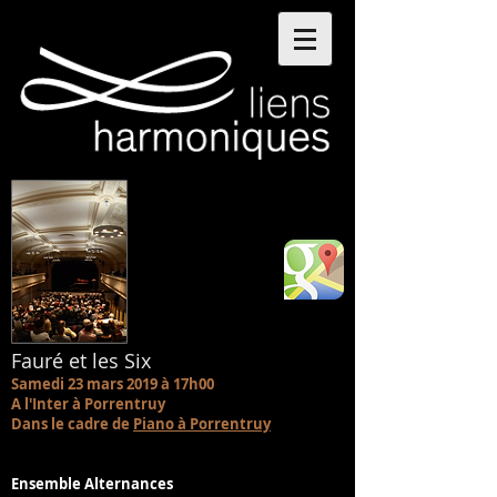
Fauré et les Six
Samedi 23 mars 2019 à 17h00
A l'Inter à Porrentruy
Dans le cadre de
Piano à Porrentruy
Ensemble Alternances