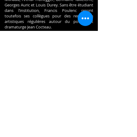
Georges Auric et Louis Durey. Sans être étudiant
dans l’institution, Francis Poulenc rejoint
toutefois ses collègues pour des rencontres
artistiques régulières autour du poètes et
dramaturge Jean Cocteau.
En 1920, ces amis se retrouvent rassemblés
presque à leur insu sous le nom de Groupe des
Six. S'ils sont censés partager un langage musical
épuré, chacun développera son esthétique
propre.
Au travers de ce concert, l’Ensemble Alternances
souhaite rendre hommage à ces compositeurs
au travers de leur ouvrage collectif l’Album des
Six. Ces miniatures pour piano solo servent de fil
rouge à un programme dédié au « kaléidoscope
musical » français de l’entre-deux guerres.
L’auditeur est emporté dans un tourbillon de
couleurs vocales et musicales où la dissonance
n’est jamais gratuite, mais témoigne tout autant
des tensions du texte que du contexte
européen.