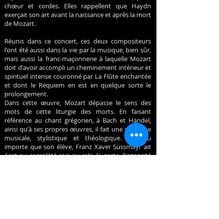
chœur et cordes. Elles rappellent que Haydn
exerçait son art avant la naissance et après la mort
de Mozart.
Réunis dans ce concert, ces deux compositeurs
l'ont été aussi dans la vie par la musique, bien sûr,
mais aussi la franc-maçonnerie à laquelle Mozart
doit d'avoir accompli un cheminement intérieur et
spirituel intense couronné par La Flûte enchantée
et dont le Requiem en est en quelque sorte le
prolongement.
Dans cette œuvre, Mozart dépasse le sens des
mots de cette liturgie des morts. En faisant
référence au chant grégorien, à Bach et Händel,
ainsi qu'à ses propres œuvres, il fait une synthèse
musicale, stylistique et théologique. Et peu
importe que son élève, Franz Xaver Süssmayr ait
écrit ou complété ceci ou cela, le geste, l'intensité
et la cohérence sont si forts qu'ils compensent
l'inachèvement. Grâce à un cheminement spirituel
intérieur nourri de symbolisme ancestral, Mozart
livre un message ultime et universel, résolument
tourné vers une lumineuse espérance.
Julien
Laloux