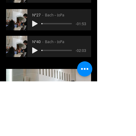
N°27
Bach – JoPa
-01:53
N°40
Bach – JoPa
-02:03