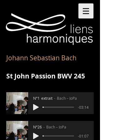
Johann Sebastian Bach
St John Passion BWV 245
N°1_extrait
Bach – JoPa
-03:14
N°26
Bach – JoPa
-01:07